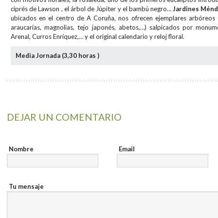
ciprés de Lawson , el árbol de Júpiter y el bambú negro…
Jardines Mén
ubicados en el centro de A Coruña, nos ofrecen ejemplares arbóreos t
araucarias, magnolias, tejo japonés, abetos,…) salpicados por monu
Arenal, Curros Enríquez,… y el original calendario y reloj floral.
Media Jornada (3,30 horas )
DEJAR UN COMENTARIO
Nombre
Email
Tu mensaje