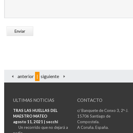
anterior
|
siguiente
ULTIMAS NOTICIAS
CONTACTO
TRAS LAS HUELLAS DEL
c/ Banquete de Conxo 3, 2º-J.
MAESTRO MATEO
15706 Santiago de
agosto 11, 2021 | secchi
Compostela.
Un recorrido que no dejará a
A Coruña. España.