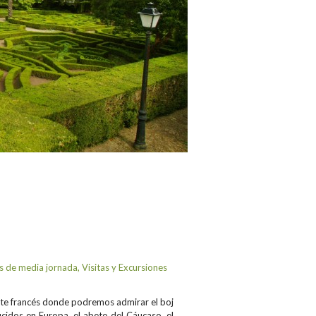
as de media jornada
,
Visitas y Excursiones
orte francés donde podremos admirar el boj
ucidos en Europa, el abeto del Cáucaso, el