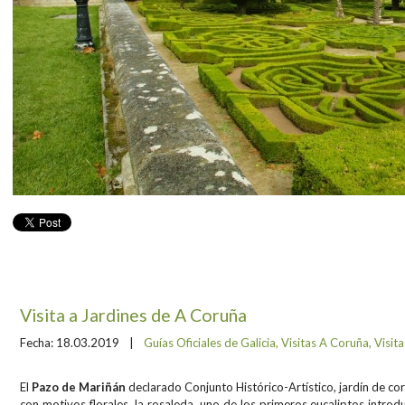
Visita a Jardines de A Coruña
Fecha:
18.03.2019
|
Guías Oficiales de Galicia
,
Visitas A Coruña
,
Visit
El
Pazo de Mariñán
declarado Conjunto Histórico-Artístico, jardín de c
con motivos florales, la rosaleda, uno de los primeros eucaliptos introd