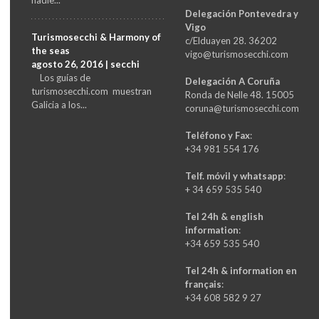
nadie...
Delegación Pontevedra y
Vigo
Turismosecchi & Harmony of
c/Elduayen 28. 36202
the seas
vigo@turismosecchi.com
agosto 26, 2016 | secchi
Los guías de
Delegación A Coruña
turismosecchi.com muestran
Ronda de Nelle 48. 15005
Galicia a los...
coruna@turismosecchi.com
Teléfono y Fax
:
+34 981 554 176
Telf. móvil y whatsapp
:
+ 34 659 535 540
Tel 24h & english
information
:
+34 659 535 540
Tel 24h & information en
français
:
+34 608 582 9 27