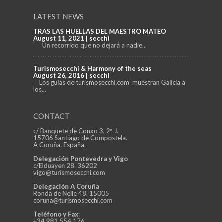
LATEST NEWS
TRAS LAS HUELLAS DEL MAESTRO MATEO
August 11, 2021 | secchi
Un recorrido que no dejará a nadie...
Turismosecchi & Harmony of the seas
August 26, 2016 | secchi
Los guías de turismosecchi.com muestran Galicia a
los...
CONTACT
c/ Banquete de Conxo 3, 2º-J.
15706 Santiago de Compostela.
A Coruña. España.
Delegación Pontevedra y Vigo
c/Elduayen 28. 36202
vigo@turismosecchi.com
Delegación A Coruña
Ronda de Nelle 48. 15005
coruna@turismosecchi.com
Teléfono y Fax
:
+34 981 554 176