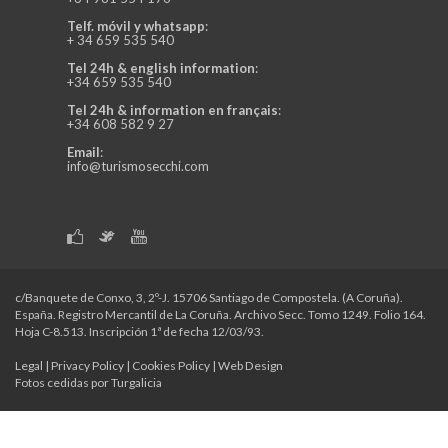
Telf. móvil y whatsapp
:
+ 34 659 535 540
Tel 24h & english information
:
+34 659 535 540
Tel 24h & information en français
:
+34 608 582 9 27
Email
:
info@turismosecchi.com
c/Banquete de Conxo, 3, 2º-J. 15706 Santiago de Compostela. (A Coruña).
España. Registro Mercantil de La Coruña. Archivo Secc. Tomo 1249. Folio 164.
Hoja C-8.513. Inscripción 1ª de fecha 12/03/93.
Legal
|
Privacy Policy
|
Cookies Policy
|
Web Design
Fotos cedidas por Turgalicia